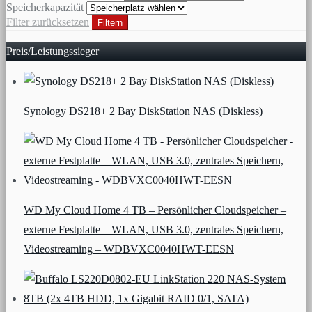
Speicherkapazität
Filter zurücksetzen
Filtern
Preis/Leistungssieger
Synology DS218+ 2 Bay DiskStation NAS (Diskless)
WD My Cloud Home 4 TB – Persönlicher Cloudspeicher –
externe Festplatte – WLAN, USB 3.0, zentrales Speichern,
Videostreaming – WDBVXC0040HWT-EESN