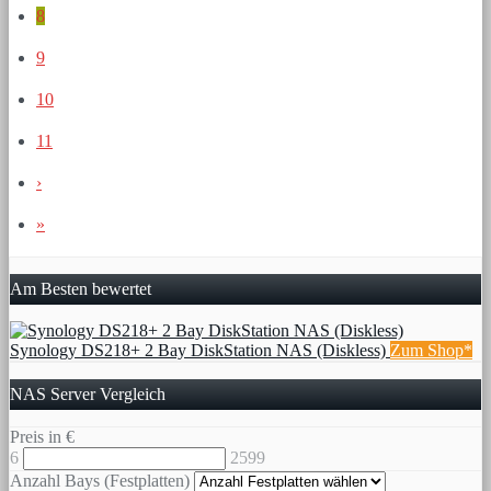
8
9
10
11
›
»
Am Besten bewertet
Synology DS218+ 2 Bay DiskStation NAS (Diskless)
Zum Shop*
NAS Server Vergleich
Preis in €
6
2599
Anzahl Bays (Festplatten)