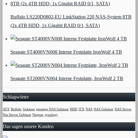
Buffalo LS220D0802-EU LinkStation 220 NAS-System 8TB
(2x 4TB HDD, 1x Gigabit RAID 0/1, SATA)
Seagate ST4000VN008 Interne Festplatte IronWolf 4 TB
Seagate ST2000VN004 Interne Festplatte, IronWolf 2 TB
Schlagwörter
ATX
Buffalo
Gehäuse
günstige NAS Gehäuse
HDD
ITX
NAS
NAS Gehäuse
NAS Server
Nas Server Gehäuse
Netgear
synology
Das sagen unsere Kunden