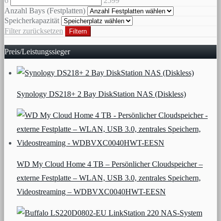
6
2599
Anzahl Bays (Festplatten)
Speicherkapazität
Filter zurücksetzen
Filtern
Preis/Leistungssieger
Synology DS218+ 2 Bay DiskStation NAS (Diskless)
WD My Cloud Home 4 TB – Persönlicher Cloudspeicher –
externe Festplatte – WLAN, USB 3.0, zentrales Speichern,
Videostreaming – WDBVXC0040HWT-EESN