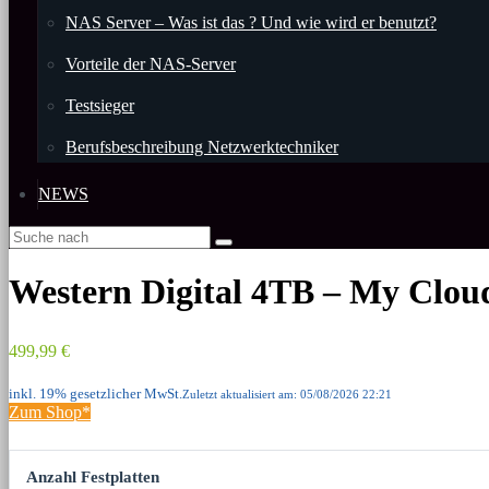
NAS Server – Was ist das ? Und wie wird er benutzt?
Vorteile der NAS-Server
Testsieger
Berufsbeschreibung Netzwerktechniker
NEWS
Western Digital 4TB – My Clou
499,99 €
inkl. 19% gesetzlicher MwSt.
Zuletzt aktualisiert am: 05/08/2026 22:21
Zum Shop*
Anzahl Festplatten