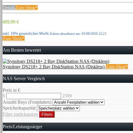
Details
Zum Shop*
499,99 €
inkl. 19% gesetzlicher MwSt.
Zuletzt aktualisiert am: 05/08/2026 22:21
Zum Shop*
Am Besten bewertet
Synology DS218+ 2 Bay DiskStation NAS (Diskless)
Zum Shop*
NAS Server Vergleich
Preis in €
6
2599
Anzahl Bays (Festplatten)
Speicherkapazität
Filter zurücksetzen
Filtern
Preis/Leistungssieger