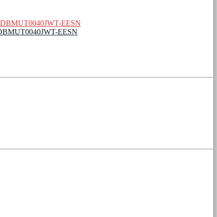
g – WDBMUT0040JWT-EESN