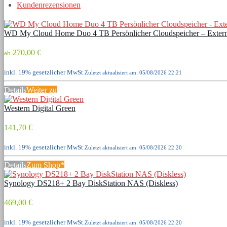
Kundenrezensionen
WD My Cloud Home Duo 4 TB Persönlicher Cloudspeicher – Ext
270,00 €
ab
inkl. 19% gesetzlicher MwSt.
Zuletzt aktualisiert am: 05/08/2026 22:21
Details
Weiter zu
Western Digital Green
141,70 €
inkl. 19% gesetzlicher MwSt.
Zuletzt aktualisiert am: 05/08/2026 22:20
Details
Zum Shop*
Synology DS218+ 2 Bay DiskStation NAS (Diskless)
469,00 €
inkl. 19% gesetzlicher MwSt.
Zuletzt aktualisiert am: 05/08/2026 22:20