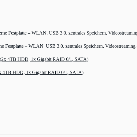
erne Festplatte – WLAN, USB 3.0, zentrales Speichern, Videost
x 4TB HDD, 1x Gigabit RAID 0/1, SATA)