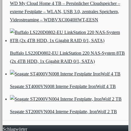
WD My Cloud Home 4 TB – Persönlicher Cloudspeicher –
externe Festplatte – WLAN, USB 3.0, zentrales Speichern,
Videostreaming – WDBVXC0040HWT-EESN
Buffalo LS220D0802-EU LinkStation 220 NAS-System 8TB
(2x 4TB HDD, 1x Gigabit RAID 0/1, SATA)
Seagate ST4000VN008 Interne Festplatte IronWolf 4 TB
Seagate ST2000VN004 Interne Festplatte, IronWolf 2 TB
Schlagwörter