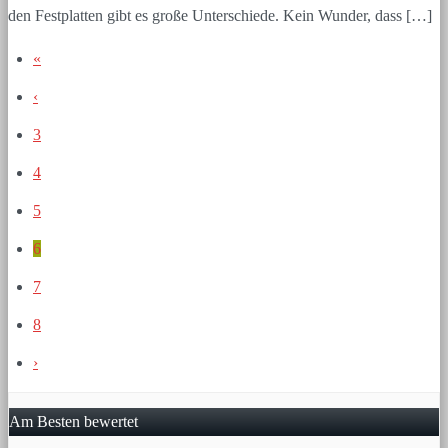
den Festplatten gibt es große Unterschiede. Kein Wunder, dass […]
«
‹
3
4
5
6
7
8
›
Am Besten bewertet