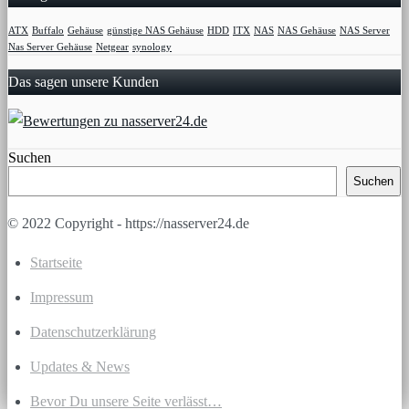
ATX
Buffalo
Gehäuse
günstige NAS Gehäuse
HDD
ITX
NAS
NAS Gehäuse
NAS Server
Nas Server Gehäuse
Netgear
synology
Das sagen unsere Kunden
Suchen
Suchen
© 2022 Copyright - https://nasserver24.de
Startseite
Impressum
Datenschutzerklärung
Updates & News
Bevor Du unsere Seite verlässt…