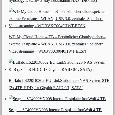
Synology DS218+ 2 Bay DiskStation NAS (Diskless)
WD My Cloud Home 4 TB – Persönlicher Cloudspeicher –
externe Festplatte – WLAN, USB 3.0, zentrales Speichern,
Videostreaming – WDBVXC0040HWT-EESN
Buffalo LS220D0802-EU LinkStation 220 NAS-System 8TB
(2x 4TB HDD, 1x Gigabit RAID 0/1, SATA)
Seagate ST4000VN008 Interne Festplatte IronWolf 4 TB