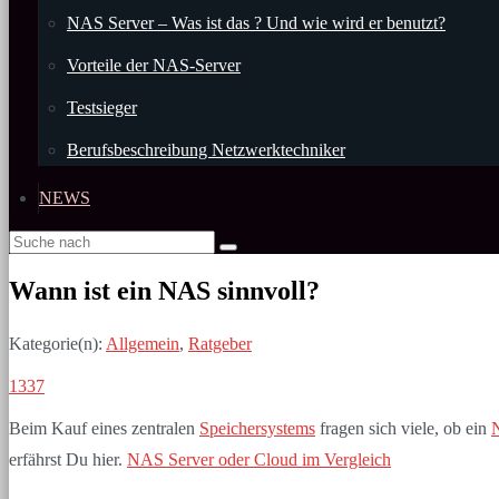
NAS Server – Was ist das ? Und wie wird er benutzt?
Vorteile der NAS-Server
Testsieger
Berufsbeschreibung Netzwerktechniker
NEWS
Wann ist ein NAS sinnvoll?
Kategorie(n):
Allgemein
,
Ratgeber
1337
Beim Kauf eines zentralen
Speichersystems
fragen sich viele, ob ein
erfährst Du hier.
NAS Server oder Cloud im Vergleich